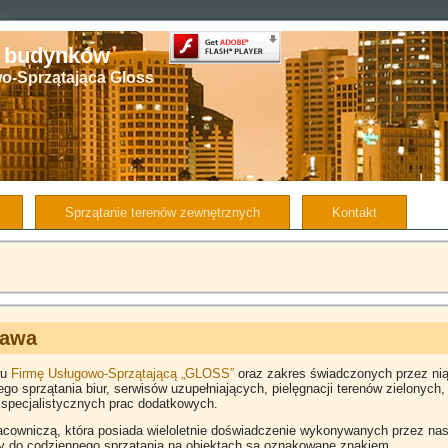
e budynków
o-Sprzątająca Gloss
Sprzątanie terenów zewnętrznych
Kontakt
zawa
wu
Firmę Usługowo-Sprzątającą „GLOSS”
oraz zakres świadczonych przez ni
 sprzątania biur, serwisów uzupełniających, pielęgnacji terenów zielonych
 specjalistycznych prac dodatkowych.
cowniczą, która posiada wieloletnie doświadczenie wykonywanych przez na
y do codziennego sprzątania na obiektach są oznakowane znakiem