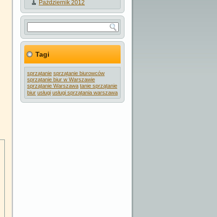
Październik 2012
Tagi
sprzątanie
sprzątanie biurowców
sprzątanie biur w Warszawie
sprzątanie Warszawa
tanie sprzątanie
biur
usługi
usługi sprzątania warszawa