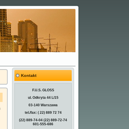
Kontakt
F.U.S. GLOSS
ul. Odkryta 44 L/15
03-140 Warszawa
ą
,
tel./fax: ( 22) 889 72 74
(22) 889-74-04
(22) 889-72-74
s
601-555-686