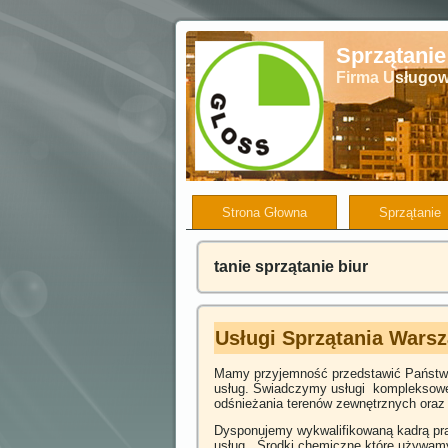
Sprzątani
Firma Usługow
Strona Głowna
Sprzątanie
tanie sprzątanie biur
Usługi Sprzątania Wars
Mamy przyjemność przedstawić Państ
usług. Świadczymy usługi kompleksowego
odśnieżania terenów zewnętrznych oraz
Dysponujemy wykwalifikowaną kadrą pra
usług. Środki chemiczne które używam